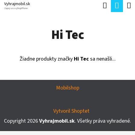
K
Hľadať
Nák
Prejsť
Vyhrajmobil.sk
Zapoj sa a vyhraj iPhone
O
Späť
Späť
na
koší
Š
obsah
Hi Tec
Í
Č
K
O
P
Žiadne produkty značky
Hi Tec
sa nenašli...
O
T
Z
R
Mobilshop
Á
E
P
B
Vytvoril Shoptet
Ä
U
Copyright 2026
Vyhrajmobil.sk
. Všetky práva vyhradené.
T
J
I