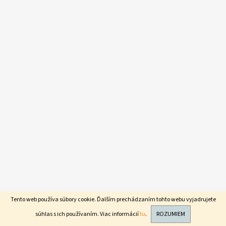
E
E
T
E
N
Á
J
S
Ť
?
HĽADAŤ
Tento web používa súbory cookie. Ďalším prechádzaním tohto webu vyjadrujete
súhlas s ich používaním. Viac informácií
tu
.
ROZUMIEM