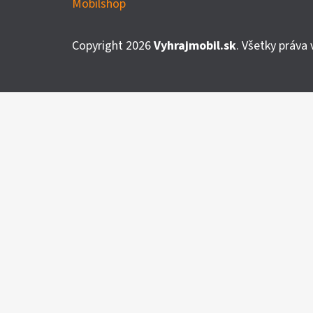
Mobilshop
Á
P
Copyright 2026
Vyhrajmobil.sk
. Všetky práva
Ä
T
I
E