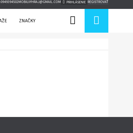
:
0949394502
MOBILVYHRAJ@GMAIL.COM
REGISTROVAŤ
PRIHLÁSENIE
Hľadať
Nákup
AŽE
ZNAČKY
košík