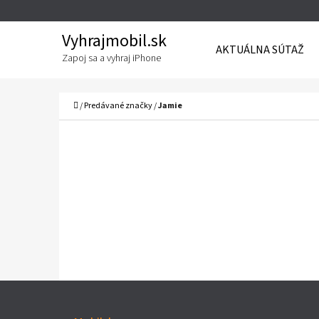
K
Prejsť
O
Späť
Späť
na
Vyhrajmobil.sk
AKTUÁLNA SÚTAŽ
Š
do
do
obsah
Zapoj sa a vyhraj iPhone
Í
obchodu
obchodu
Č
K
Domov
/
Predávané značky
/
Jamie
Z