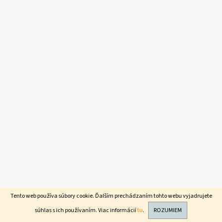
E
E
T
E
N
Á
J
S
Ť
?
HĽADAŤ
Tento web používa súbory cookie. Ďalším prechádzaním tohto webu vyjadrujete
súhlas s ich používaním. Viac informácií
tu
.
ROZUMIEM