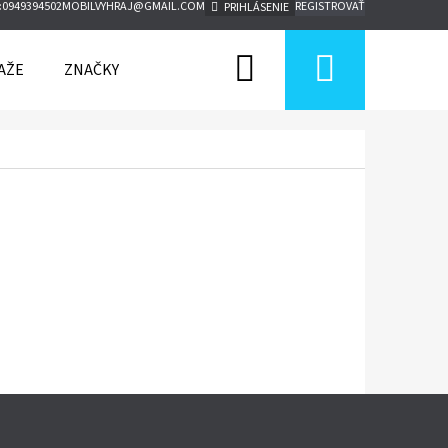
:
0949394502
MOBILVYHRAJ@GMAIL.COM
REGISTROVAŤ
PRIHLÁSENIE
Hľadať
Nákup
AŽE
ZNAČKY
košík