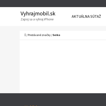
K
Prejsť
O
Späť
Späť
na
Vyhrajmobil.sk
AKTUÁLNA SÚTAŽ
Š
do
do
obsah
Zapoj sa a vyhraj iPhone
Í
obchodu
obchodu
Č
K
Domov
/
Predávané značky
/
Seiko
Z