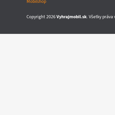
Mobilshop
Á
P
Copyright 2026
Vyhrajmobil.sk
. Všetky práva
Ä
T
I
E